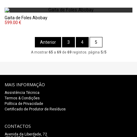
Gaita de Foles Abobay
599.00 €
Anterior
3
4
5
A mostrar
65
a
69
de
69
registos. página
5
/
5
MAIS INFORMAÇÃO
Assistência Técnica
Termos & Condições
Política de Privacidade
Certificado de Produtor de Resíduos
CONTACTOS
Avenida da Liberdade, 72