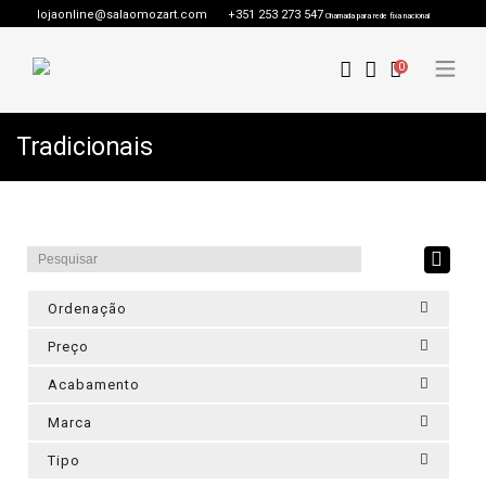
lojaonline@salaomozart.com
+351 253 273 547
Chamada para rede fixa nacional
0
Tradicionais
Ordenação
Preço
Acabamento
Marca
Tipo